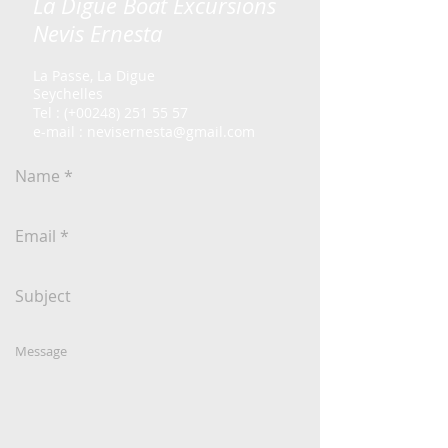
La Digue Boat Excursions
Nevis Ernesta
La Passe, La Digue
Seychelles
Tel : (+00248)
251 55 57
e-mail :
nevisernesta@gmail.com